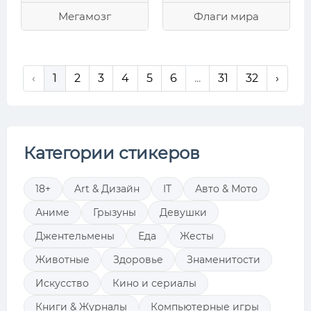
Мегамозг
Флаги мира
‹
1
2
3
4
5
6
...
31
32
›
Категории стикеров
18+
Art & Дизайн
IT
Авто & Мото
Аниме
Грызуны
Девушки
Джентельмены
Еда
Жесты
Животные
Здоровье
Знаменитости
Искусство
Кино и сериалы
Книги & Журналы
Компьютерные игры