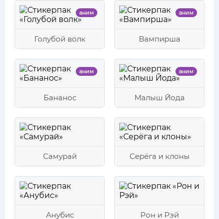
аним
аним
Голубой волк
Вампирша
аним
аним
Бананос
Малыш Йода
Самурай
Серёга и клоны
Анубис
Рон и Рэй