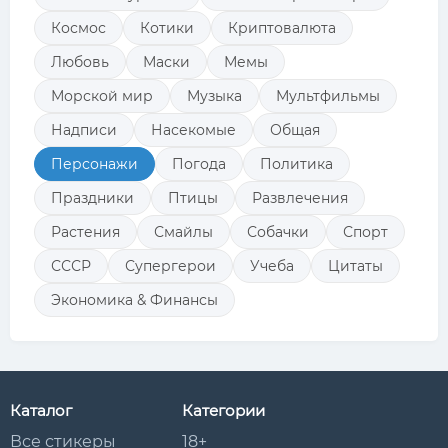
Космос
Котики
Криптовалюта
Любовь
Маски
Мемы
Морской мир
Музыка
Мультфильмы
Надписи
Насекомые
Общая
Персонажи
Погода
Политика
Праздники
Птицы
Развлечения
Растения
Смайлы
Собачки
Спорт
СССР
Супергерои
Учеба
Цитаты
Экономика & Финансы
Каталог
Категории
Все стикеры
18+