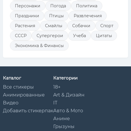
Персонажи
Погода
Политика
Праздники
Птицы
Развлечения
Растения
Смайлы
Собачки
Спорт
СССР
Супергерои
Учеба
Цитаты
Экономика & Финансы
Каталог
Категории
Все стикеры
18+
Анимированные
Art & Дизайн
Видео
IT
Добавить стикерпак
Авто & Мото
Аниме
Грызуны