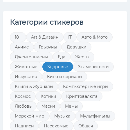
Категории стикеров
18+
Art & Дизайн
IT
Авто & Мото
Аниме
Грызуны
Девушки
Джентельмены
Еда
Жесты
Животные
Здоровье
Знаменитости
Искусство
Кино и сериалы
Книги & Журналы
Компьютерные игры
Космос
Котики
Криптовалюта
Любовь
Маски
Мемы
Морской мир
Музыка
Мультфильмы
Надписи
Насекомые
Общая