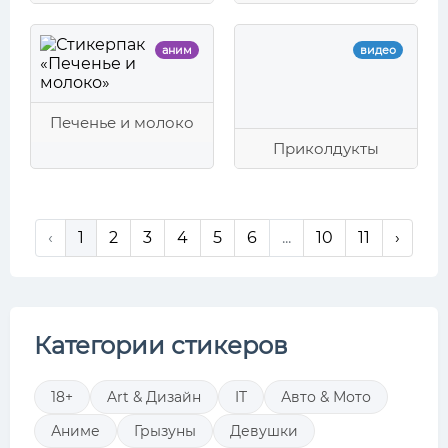
аним
видео
Печенье и молоко
Приколдукты
‹
1
2
3
4
5
6
...
10
11
›
Категории стикеров
18+
Art & Дизайн
IT
Авто & Мото
Аниме
Грызуны
Девушки