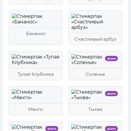
Бананос
Счастливый арбуз
аним
Тупая Клубника
Соленье
аним
Манго
Тыква
аним
аним