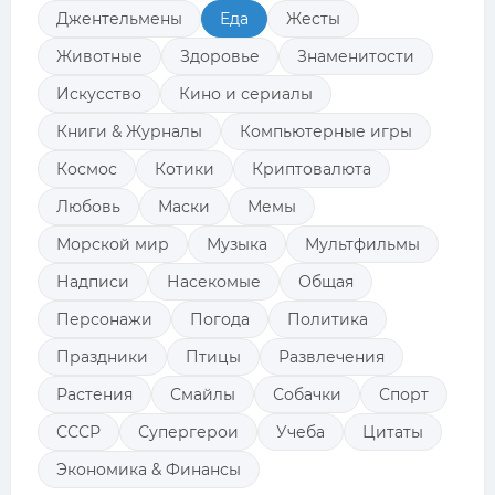
Джентельмены
Еда
Жесты
Животные
Здоровье
Знаменитости
Искусство
Кино и сериалы
Книги & Журналы
Компьютерные игры
Космос
Котики
Криптовалюта
Любовь
Маски
Мемы
Морской мир
Музыка
Мультфильмы
Надписи
Насекомые
Общая
Персонажи
Погода
Политика
Праздники
Птицы
Развлечения
Растения
Смайлы
Собачки
Спорт
СССР
Супергерои
Учеба
Цитаты
Экономика & Финансы