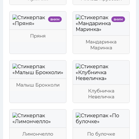
аним
аним
Пряня
Мандаринка
Маринка
Малыш Брокколи
Клубничка
Невеличка
Лимончелло
По булочке