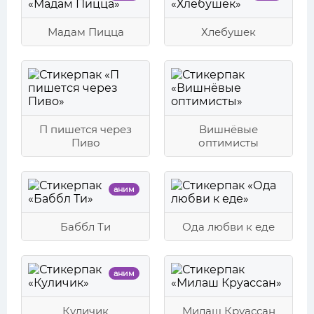
Мадам Пицца
Хлебушек
П пишется через
Вишнёвые
Пиво
оптимисты
аним
Баббл Ти
Ода любви к еде
аним
Куличик
Милаш Круассан