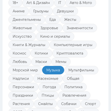
18+
Art & Дизайн
IT
Авто & Мото
Аниме
Грызуны
Девушки
Джентельмены
Еда
Жесты
Животные
Здоровье
Знаменитости
Искусство
Кино и сериалы
Книги & Журналы
Компьютерные игры
Космос
Котики
Криптовалюта
Любовь
Маски
Мемы
Морской мир
Музыка
Мультфильмы
Надписи
Насекомые
Общая
Персонажи
Погода
Политика
Праздники
Птицы
Развлечения
Растения
Смайлы
Собачки
Спорт