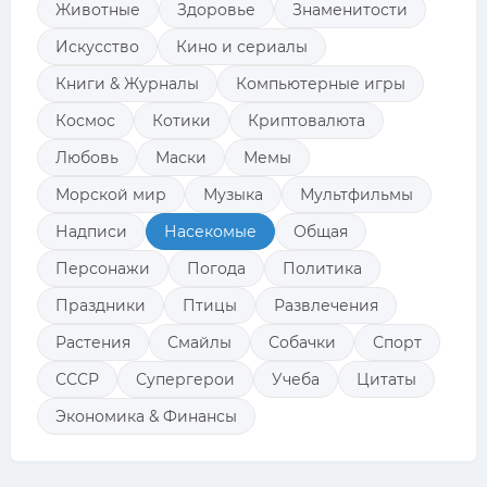
Животные
Здоровье
Знаменитости
Искусство
Кино и сериалы
Книги & Журналы
Компьютерные игры
Космос
Котики
Криптовалюта
Любовь
Маски
Мемы
Морской мир
Музыка
Мультфильмы
Надписи
Насекомые
Общая
Персонажи
Погода
Политика
Праздники
Птицы
Развлечения
Растения
Смайлы
Собачки
Спорт
СССР
Супергерои
Учеба
Цитаты
Экономика & Финансы