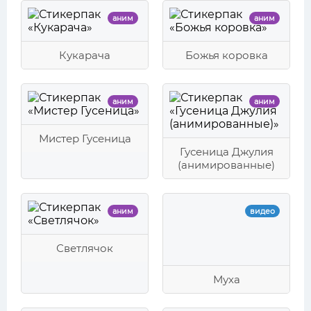
аним
аним
Кукарача
Божья коровка
аним
аним
Мистер Гусеница
Гусеница Джулия
(анимированные)
аним
видео
Светлячок
Муха