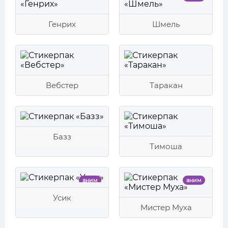
Генрих
Шмель
Вебстер
Таракан
Базз
Тимоша
аним
аним
Усик
Мистер Муха