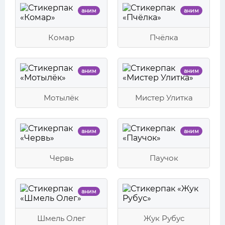
аним
аним
Комар
Пчёлка
аним
аним
Мотылёк
Мистер Улитка
аним
аним
Червь
Паучок
аним
Шмель Олег
Жук Рубус