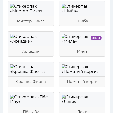
Мистер Пиклз
Шиба
аним
Аркадий
Мила
Крошка Фиона
Помятый корги
Пёс Ибу
Лаки