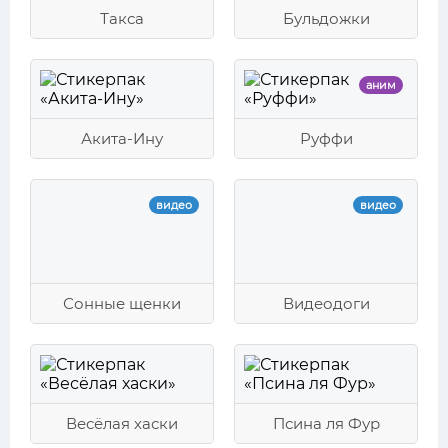
Такса
Бульдожки
аним
Акита-Ину
Руффи
видео
видео
Сонные щенки
Видеодоги
Весёлая хаски
Псина ля Фур