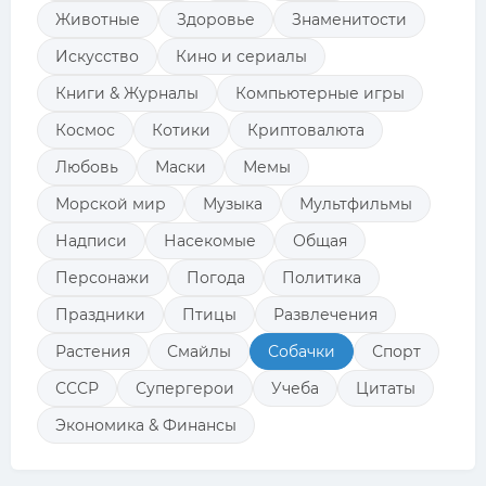
Животные
Здоровье
Знаменитости
Искусство
Кино и сериалы
Книги & Журналы
Компьютерные игры
Космос
Котики
Криптовалюта
Любовь
Маски
Мемы
Морской мир
Музыка
Мультфильмы
Надписи
Насекомые
Общая
Персонажи
Погода
Политика
Праздники
Птицы
Развлечения
Растения
Смайлы
Собачки
Спорт
СССР
Супергерои
Учеба
Цитаты
Экономика & Финансы