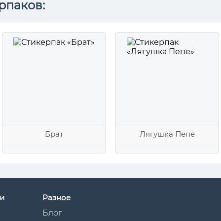
рпаков:
Брат
Лягушка Пепе
и
Разное
Блог