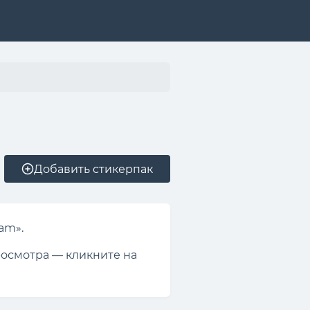
Добавить стикерпак
am».
росмотра — кликните на