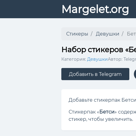
Margelet.org
Стикеры
Девушки
Бет
Набор стикеров «Б
Категория:
Девушки
Автор: Tele
Добавить в Telegram
Добавьте стикерпак Бетси 
Стикерпак «
Бетси
» содер
стикер, чтобы увеличить.