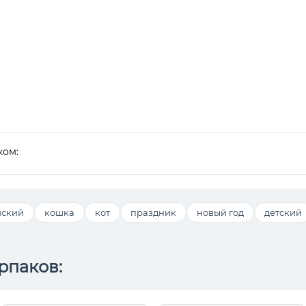
ком:
йский
кошка
кот
праздник
новый год
детский
рпаков: