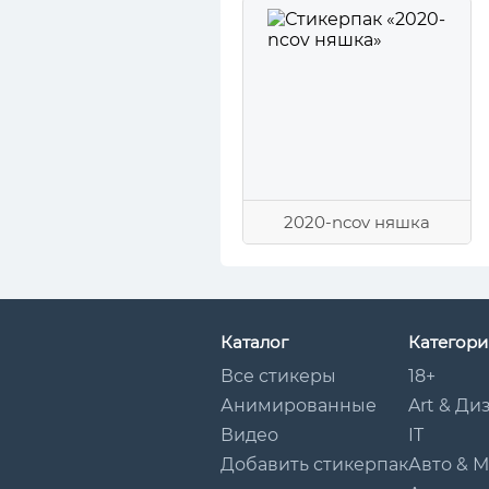
2020-ncov няшка
Каталог
Категори
Все стикеры
18+
Анимированные
Art & Ди
Видео
IT
Добавить стикерпак
Авто & 