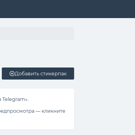
Добавить стикерпак
 Telegram».
предпросмотра — кликните