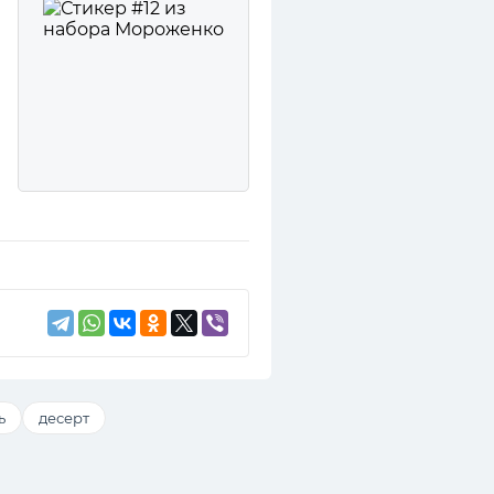
ь
десерт