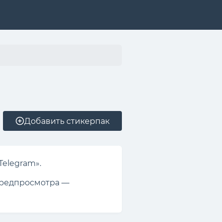
Добавить стикерпак
Telegram».
 предпросмотра —