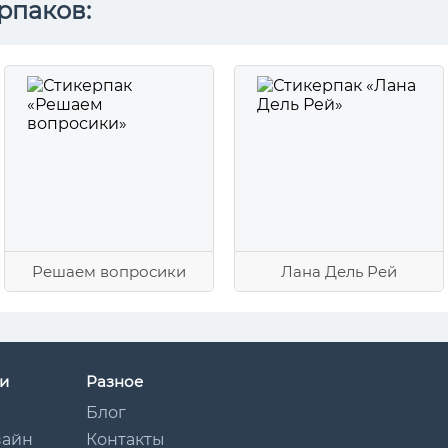
рпаков:
Решаем вопросики
Лана Дель Рей
и
Разное
Блог
зайн
Контакты