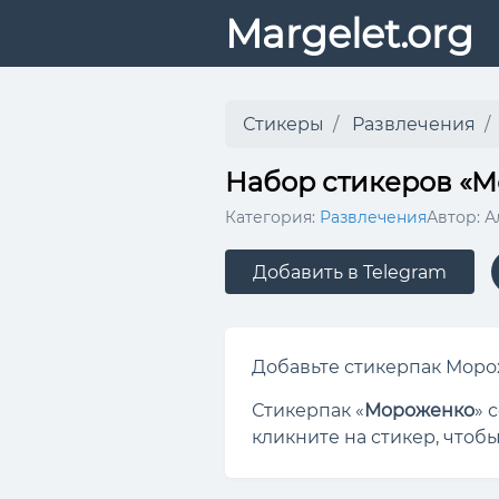
Margelet.org
Стикеры
Развлечения
Набор стикеров «
Категория:
Развлечения
Автор: 
Добавить в Telegram
Добавьте стикерпак Морож
Стикерпак «
Мороженко
» 
кликните на стикер, чтобы