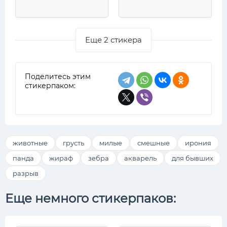
Еще 2 стикера
Поделитесь этим
стикерпаком:
животные
грусть
милые
смешные
ирония
панда
жираф
зебра
акварель
для бывших
разрыв
Еще немного стикерпаков: