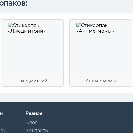
рпаков:
Лжедмитрий
Аниме-мемы
и
Разное
Блог
зайн
Контакты