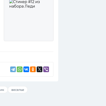
ник
веселье