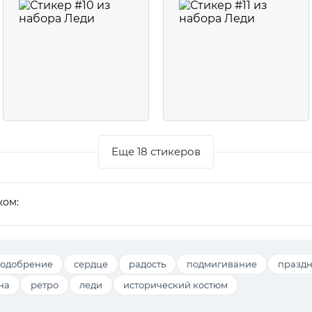
Еще 18 стикеров
ком:
одобрение
сердце
радость
подмигивание
празд
на
ретро
леди
исторический костюм