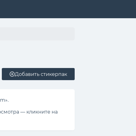
Добавить стикерпак
am».
осмотра — кликните на