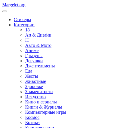
Margelet.org
Стикеры
Категории
18+
Art & Дизайн
IT
Авто & Мото
Аниме
Грызуны
Девушки
Джентельмены
Еда
Жесты
Животные
Здоровье
Знаменитости
Искусство
Кино и сериалы
Книги & Журналы
Компьютерные игры
Космос
Котики
Криптовалюта