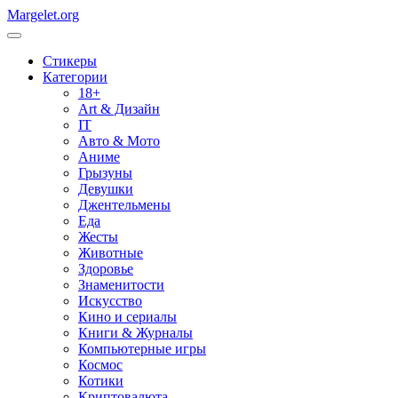
Margelet.org
Стикеры
Категории
18+
Art & Дизайн
IT
Авто & Мото
Аниме
Грызуны
Девушки
Джентельмены
Еда
Жесты
Животные
Здоровье
Знаменитости
Искусство
Кино и сериалы
Книги & Журналы
Компьютерные игры
Космос
Котики
Криптовалюта