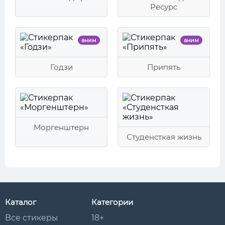
Ресурс
аним
аним
Годзи
Припять
Моргенштерн
Студенсткая жизнь
Каталог
Категории
Все стикеры
18+