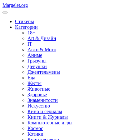
Margelet.org
Стикеры
Категории
18+
Art & Дизайн
IT
Авто & Мото
Аниме
Грызуны
Девушки
Джентельмены
Еда
Жесты
Животные
Здоровье
Знаменитости
Искусство
Кино и сериалы
Книги & Журналы
Компьютерные игры
Космос
Котики
Криптовалюта