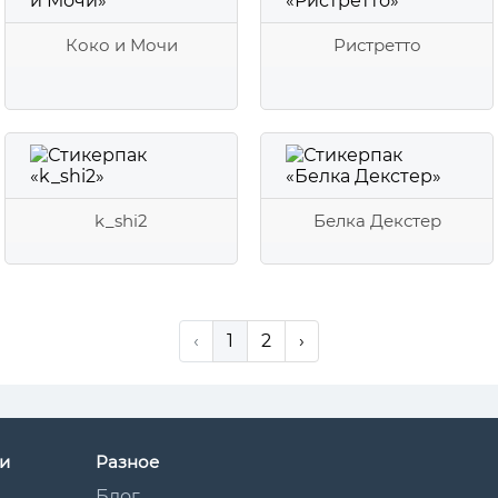
Коко и Мочи
Ристретто
k_shi2
Белка Декстер
‹
1
2
›
и
Разное
Блог