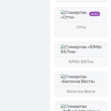
аним
Отти
Я/МЫ БЕЛка
Белочка Веста