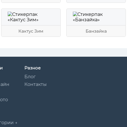
Кактус Зим
Банзайка
и
Разное
Блог
зайн
Контакты
Мото
гории →