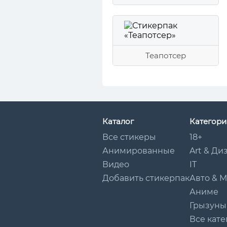
Теапотсер
Каталог
Категори
Все стикеры
18+
Анимированные
Art & Ди
Видео
IT
Добавить стикерпак
Авто & 
Аниме
Грызуны
Все кате