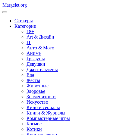
Margelet.org
Стикеры
Категории
18+
Art & Дизайн
IT
Авто & Мото
Аниме
Грызуны
Девушки
Джентельмены
Еда
Жесты
Животные
Здоровье
Знаменитости
Искусство
Кино и сериалы
Книги & Журналы
Компьютерные игры
Космос
Котики
Криптовалюта