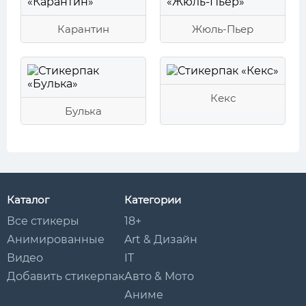
Карантин
Жюль-Пьер
Кекс
Булька
Каталог
Категории
Все стикеры
18+
Анимированные
Art & Дизайн
Видео
IT
Добавить стикерпак
Авто & Мото
Аниме