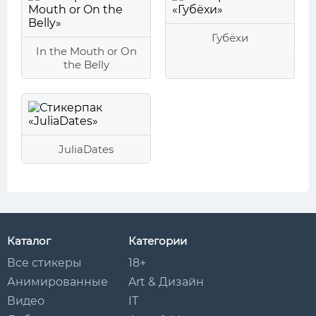
Губёхи
In the Mouth or On
the Belly
JuliaDates
Каталог
Категории
Все стикеры
18+
Анимированные
Art & Дизайн
Видео
IT