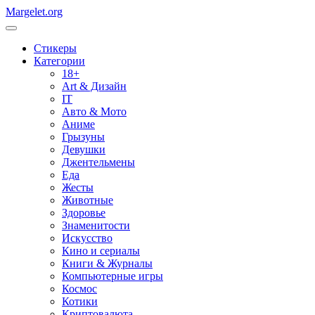
Margelet.org
Стикеры
Категории
18+
Art & Дизайн
IT
Авто & Мото
Аниме
Грызуны
Девушки
Джентельмены
Еда
Жесты
Животные
Здоровье
Знаменитости
Искусство
Кино и сериалы
Книги & Журналы
Компьютерные игры
Космос
Котики
Криптовалюта