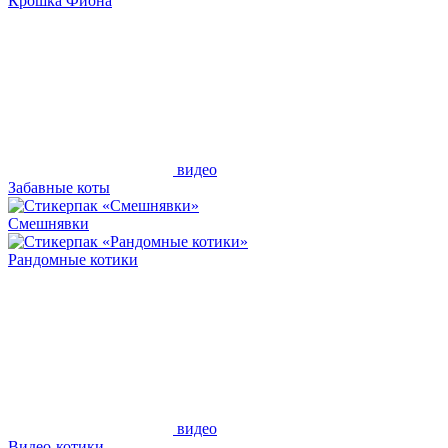
Крошка Фиона
видео
Забавные коты
Смешнявки
Рандомные котики
видео
Видео-котики