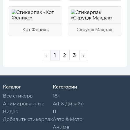
Кот Феликс
Скрудж Макдак
‹
1
2
3
›
Каталог
Категории
Все стикеры
18+
Анимированные
Art & Дизайн
Видео
IT
Добавить стикерпак
Авто & Мото
Аниме