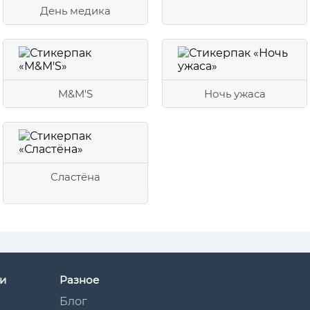
День медика
M&M'S
Ночь ужаса
Сластёна
и
Разное
Блог