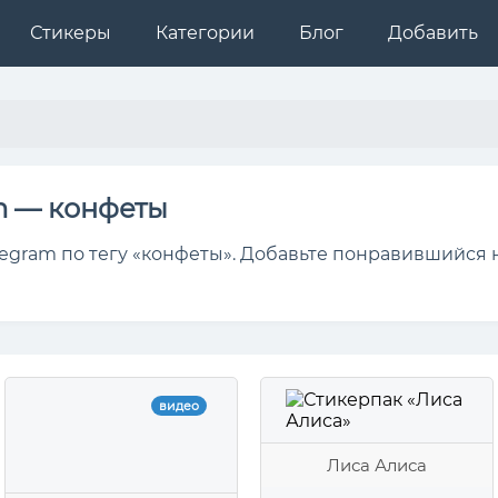
Стикеры
Категории
Блог
Добавить
m — конфеты
egram по тегу «конфеты». Добавьте понравившийся 
видео
Лиса Алиса