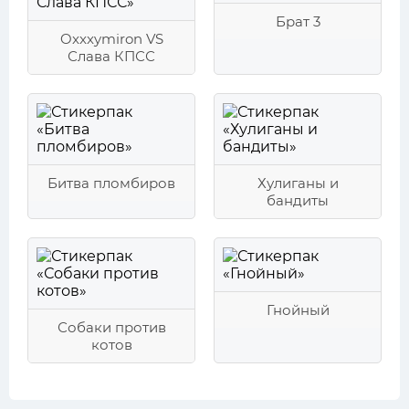
Брат 3
Oxxxymiron VS
Слава КПСС
Битва пломбиров
Хулиганы и
бандиты
Гнойный
Собаки против
котов