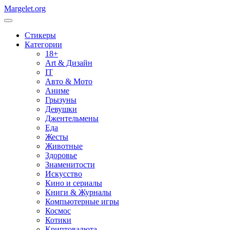
Margelet.org
Стикеры
Категории
18+
Art & Дизайн
IT
Авто & Мото
Аниме
Грызуны
Девушки
Джентельмены
Еда
Жесты
Животные
Здоровье
Знаменитости
Искусство
Кино и сериалы
Книги & Журналы
Компьютерные игры
Космос
Котики
Криптовалюта