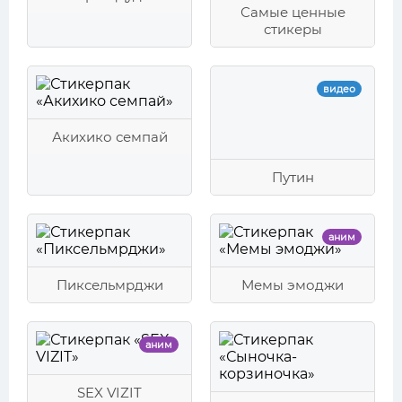
Самые ценные
стикеры
видео
Акихико семпай
Путин
аним
Пиксельмрджи
Мемы эмоджи
аним
SEX VIZIT