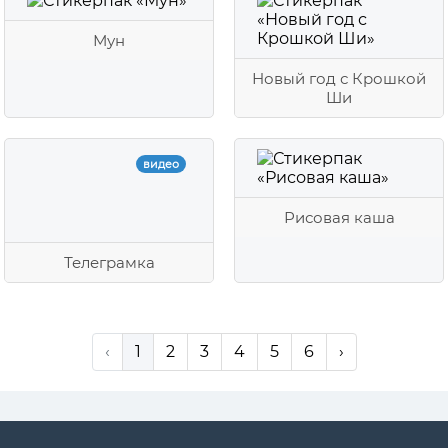
Мун
Новый год с Крошкой
Ши
видео
Рисовая каша
Телеграмка
‹
1
2
3
4
5
6
›