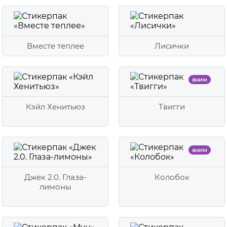
Вместе теплее
Лисички
аним
Кэйл Хенитьюз
Твигги
аним
Джек 2.0. Глаза-
Колобок
лимоны