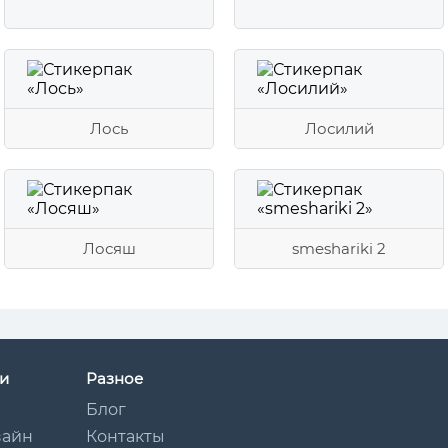
Лось
Лосилий
Лосяш
smeshariki 2
и
Разное
Блог
зайн
Контакты