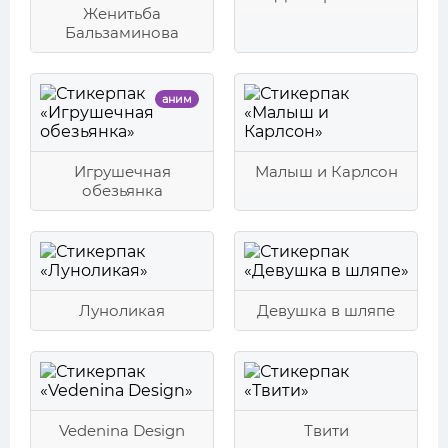
Женитьба
Бальзаминова
аним
Игрушечная
Малыш и Карлсон
обезьянка
Луноликая
Девушка в шляпе
Vedenina Design
Твити