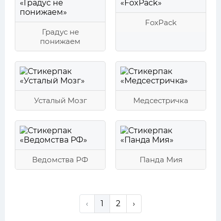
FoxPack
Градус не
понижаем
Усталый Мозг
Медсестричка
Ведомства РФ
Панда Мия
‹
1
2
›