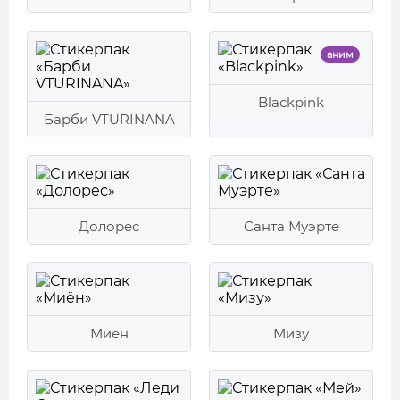
аним
Blackpink
Барби VTURINANA
Долорес
Санта Муэрте
Миён
Мизу