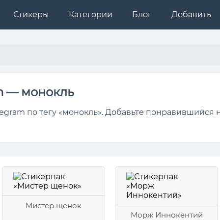
Стикеры
Категории
Блог
Добавить
m — монокль
egram по тегу «монокль». Добавьте понравившийся 
Мистер щенок
Морж Иннокентий