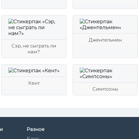
Джентельмен
Сэр, не сыграть ли
нам?
Кент
Симпсоны
и
Разное
Блог