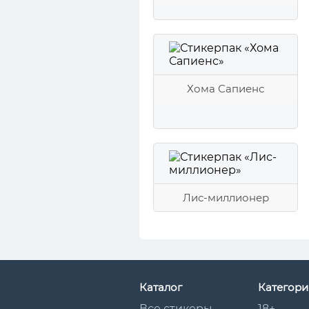
Хома Сапиенс
Лис-миллионер
Каталог
Категори
Все стикеры
18+