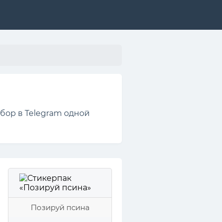
бор в Telegram одной
Позируй псина