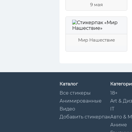
9 мая
Мир Нашествие
Каталог
Категори
Все стикеры
18+
Анимированные
Art & Ди
Видео
IT
Добавить стикерпак
Авто & 
Аниме