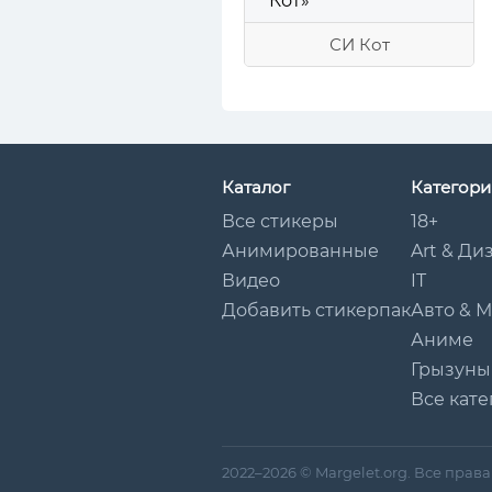
СИ Кот
Каталог
Категори
Все стикеры
18+
Анимированные
Art & Ди
Видео
IT
Добавить стикерпак
Авто & 
Аниме
Грызуны
Все кате
2022–2026 © Margelet.org. Все пра