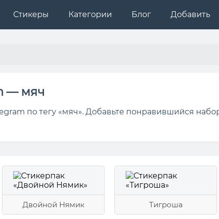
Стикеры
Категории
Блог
Добавить
m — мяч
egram по тегу «мяч». Добавьте понравившийся набор
Двойной Нямик
Тигроша