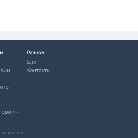
и
Разное
Блог
зайн
Контакты
Мото
гории →
ва защищены.