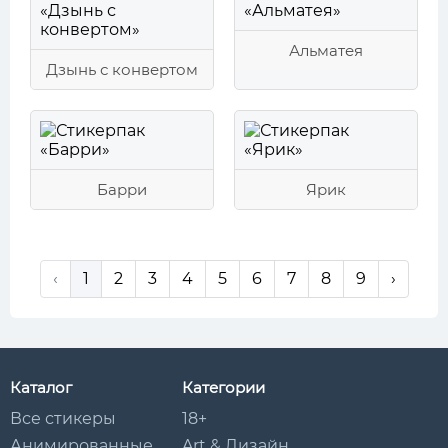
Альматея
Дзынь с конвертом
Барри
Ярик
‹
1
2
3
4
5
6
7
8
9
›
Каталог
Категории
Все стикеры
18+
Анимированные
Art & Дизайн