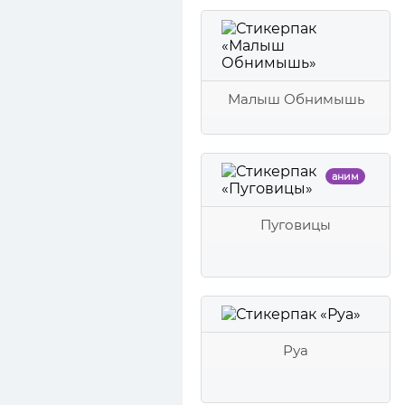
Малыш Обнимышь
аним
Пуговицы
Руа