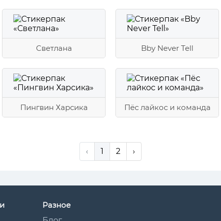
Светлана
Bby Never Tell
Пингвин Харсика
Пёс лайкос и команда
‹
1
2
›
и
Разное
Блог