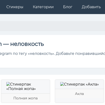
Стикеры
Категории
Блог
Добавить
m — неловкость
egram по тегу «неловкость». Добавьте понравившийс
Акла
Полная жопа