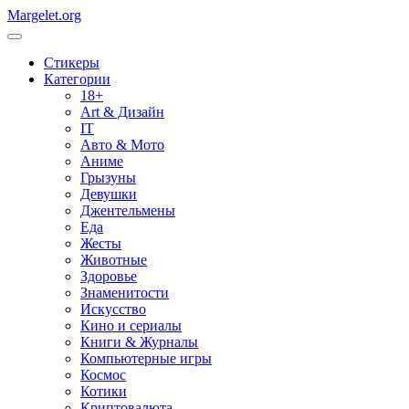
Margelet.org
Стикеры
Категории
18+
Art & Дизайн
IT
Авто & Мото
Аниме
Грызуны
Девушки
Джентельмены
Еда
Жесты
Животные
Здоровье
Знаменитости
Искусство
Кино и сериалы
Книги & Журналы
Компьютерные игры
Космос
Котики
Криптовалюта