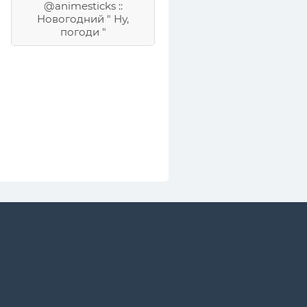
@animesticks ::
Новогодний " Ну,
погоди "