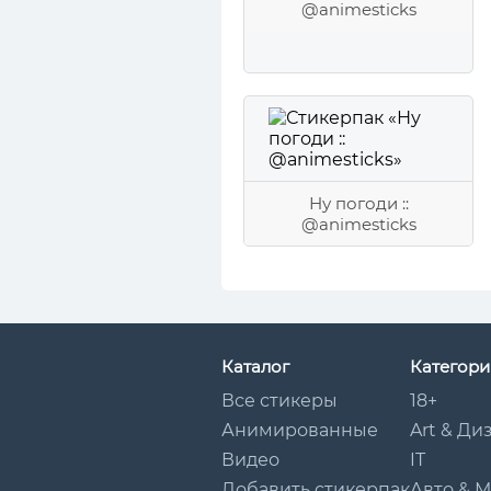
@animesticks
Ну погоди ::
@animesticks
Каталог
Категори
Все стикеры
18+
Анимированные
Art & Ди
Видео
IT
Добавить стикерпак
Авто & 