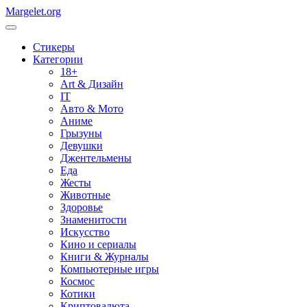
Margelet.org
Стикеры
Категории
18+
Art & Дизайн
IT
Авто & Мото
Аниме
Грызуны
Девушки
Джентельмены
Еда
Жесты
Животные
Здоровье
Знаменитости
Искусство
Кино и сериалы
Книги & Журналы
Компьютерные игры
Космос
Котики
Криптовалюта