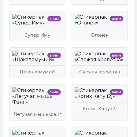
аним
аним
Супер Иму
Огонёк
аним
аним
Шакаломумий
Свежая креветка
аним
аним
Котик Капу (2)
Летучая мышь Фэнг