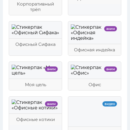
Корпоративный
трёп
аним
Офисный Сифака
Офисная индейка
аним
аним
Моя цель
Офис
аним
видео
Офисные котики