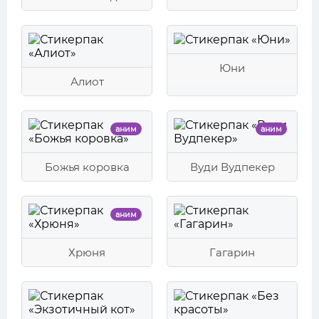
Юни
Алиот
аним
аним
Божья коровка
Вуди Вудпекер
аним
Хрюня
Гагарин