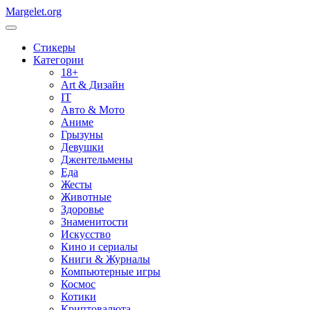
Margelet.org
Стикеры
Категории
18+
Art & Дизайн
IT
Авто & Мото
Аниме
Грызуны
Девушки
Джентельмены
Еда
Жесты
Животные
Здоровье
Знаменитости
Искусство
Кино и сериалы
Книги & Журналы
Компьютерные игры
Космос
Котики
Криптовалюта