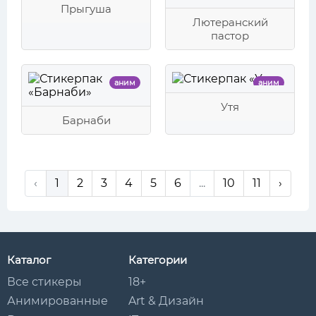
Прыгуша
Лютеранский
пастор
аним
аним
Утя
Барнаби
‹
1
2
3
4
5
6
...
10
11
›
Каталог
Категории
Все стикеры
18+
Анимированные
Art & Дизайн