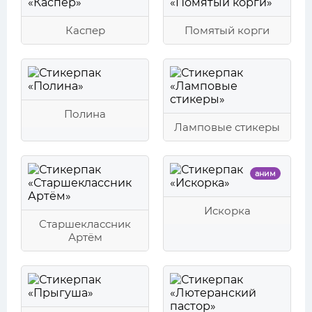
Каспер
Помятый корги
Полина
Ламповые стикеры
аним
Искорка
Старшеклассник
Артём