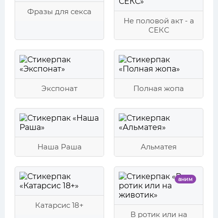
Фразы для секса
Не половой акт - а
СЕКС
Экспонат
Полная жопа
Наша Раша
Альматея
аним
Катарсис 18+
В ротик или на