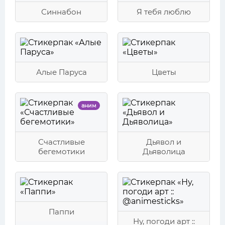
Синнабон
Я тебя люблю
Алые Паруса
Цветы
аним
Счастливые
Дьявол и
бегемотики
Дьяволица
Паппи
Ну, погоди арт ::