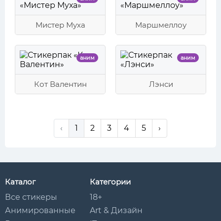
Мистер Муха
Маршмеллоу
аним
аним
Кот Валентин
Лэнси
‹
1
2
3
4
5
›
Каталог
Категории
Все стикеры
18+
Анимированные
Art & Дизайн