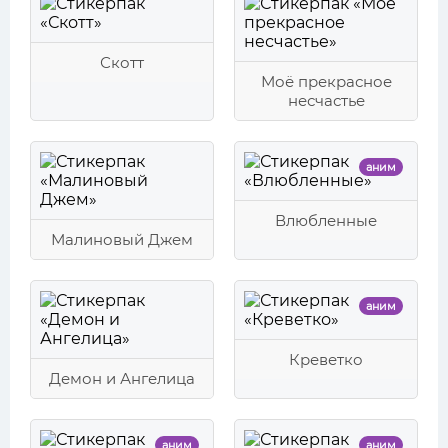
Скотт
Моё прекрасное
несчастье
аним
Влюбленные
Малиновый Джем
аним
Креветко
Демон и Ангелица
аним
аним