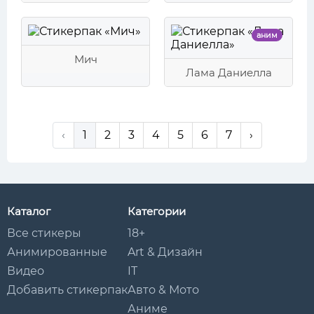
аним
Мич
Лама Даниелла
‹
1
2
3
4
5
6
7
›
Каталог
Категории
Все стикеры
18+
Анимированные
Art & Дизайн
Видео
IT
Добавить стикерпак
Авто & Мото
Аниме