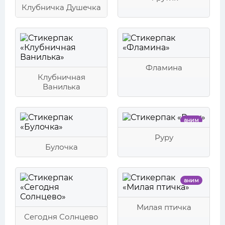
Клубничка Душечка
Фламина
Клубничная
Ванилька
аним
Руру
Булочка
аним
Милая птичка
Сегодня Солнцево