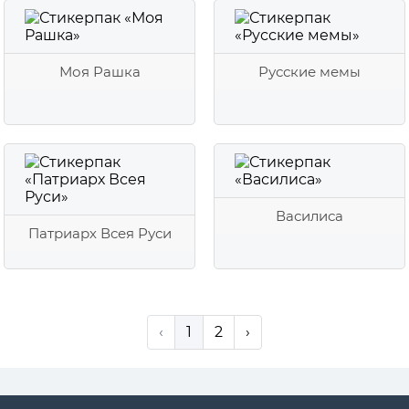
Моя Рашка
Русские мемы
Василиса
Патриарх Всея Руси
‹
1
2
›