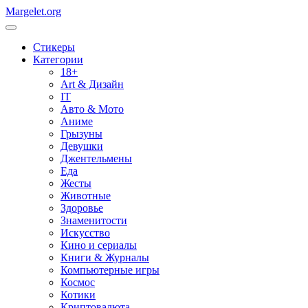
Margelet.org
Стикеры
Категории
18+
Art & Дизайн
IT
Авто & Мото
Аниме
Грызуны
Девушки
Джентельмены
Еда
Жесты
Животные
Здоровье
Знаменитости
Искусство
Кино и сериалы
Книги & Журналы
Компьютерные игры
Космос
Котики
Криптовалюта