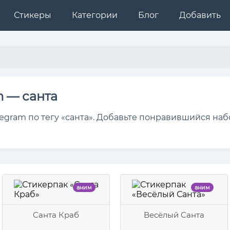
Стикеры
Категории
Блог
Добавить
m — санта
egram по тегу «санта». Добавьте понравившийся наб
аним
аним
Санта Краб
Весёлый Санта