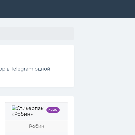
ор в Telegram одной
аним
Робин